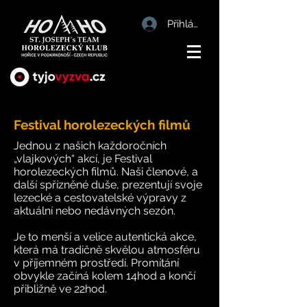
Přihlásit
Festival horolezeckých filmů
Jednou z našich každoročních
„vlajkových“ akcí, je Festival
horolezeckých filmů. Naši členové, a
další spřízněné duše, prezentují svoje
lezecké a cestovatelské výpravy z
aktuální nebo nedávných sezón.
Je to menší a velice autentická akce,
která má tradičně skvělou atmosféru
v příjemném prostředí. Promítání
obvykle začíná kolem 14hod a končí
přibližně ve 22hod.