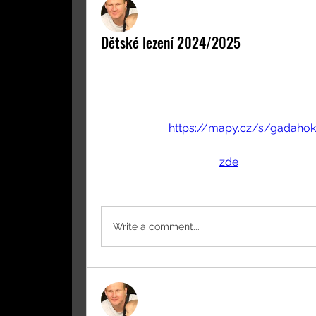
Martin Šolc
30. srpna 2024
Dětské lezení 2024/2025
Ve středu 18.9.2024, tradičně v 16:30, zač
lezení.
 Zúčastnit se mohou úplní začátečníc
Veškeré vybavení vám poskytneme. Těším
Kudy k nám  
https://mapy.cz/s/gadaho
Více informací najdete 
zde
.
0
0 komentářů
Write a comment...
Martin Šolc
24. května 2023