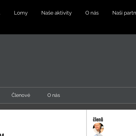
a
Lomy
Naše aktivity
O nás
Naši partn
Členové
O nás
členů
Martin Šolc