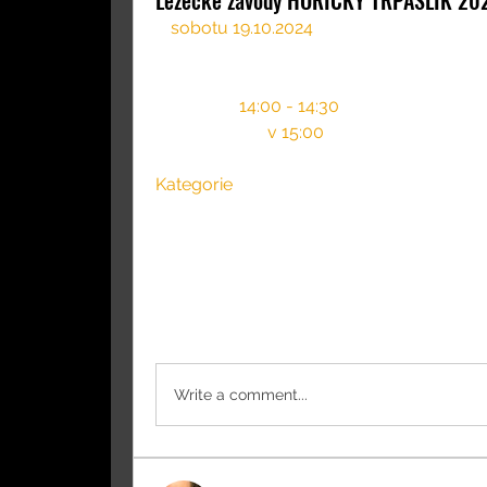
Lezecké závody HOŘICKÝ TRPASLÍK 20
V 
sobotu 19.10.2024
 proběhnou, ve Sporto
Hořice, 
závody mládeže v lezení na obtíž
Prezence  
14:00 - 14:30
Start závodu 
v 15:00
Kategorie
CHLAPCI/DÍVKY
U10  2015 a mladší
Zjistit více
0
0 komentářů
Write a comment...