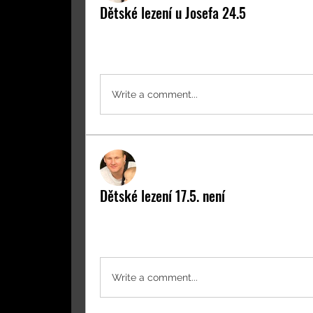
Dětské lezení u Josefa 24.5
Dnes lezeme od 16:30
0
0 komentářů
Write a comment...
Martin Šolc
17. května 2023
Dětské lezení 17.5. není
Z důvodu nepříznivého počasí dnes u Jo
0
0 komentářů
Write a comment...