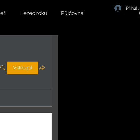
Přihlás
eři
Lezec roku
Půjčovna
Vstoupit
Sledovat