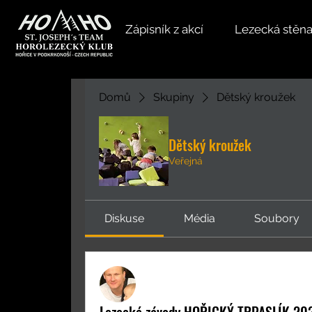
Zápisník z akcí
Lezecká stěn
Domů
Skupiny
Dětský kroužek
Dětský kroužek
Veřejná
Diskuse
Média
Soubory
Martin Šolc
14. října 2024