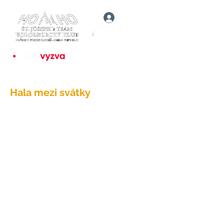
Přihlásit
Hala mezi svátky
5f6e703b7f48da0017bc4bda