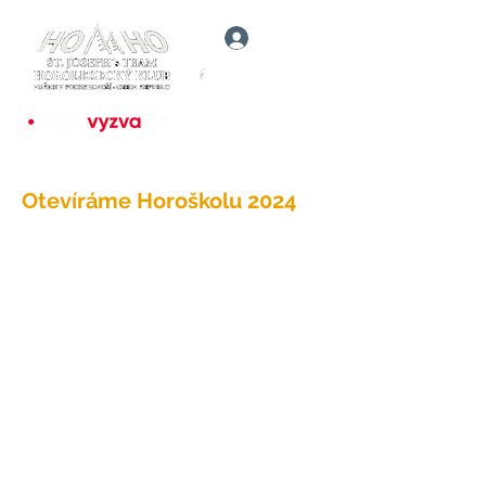
Přihlásit
Otevíráme Horoškolu 2024
5f6e02e25e01aa00171a6edc