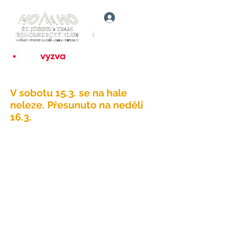
Přihlásit
V sobotu 15.3. se na hale
neleze. Přesunuto na neděli
16.3.
5f6e703b7f48da0017bc4bda