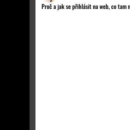
Proč a jak se přihlásit na web, co tam 
Ahoj. 
Pojďme společně vytvořit zajímavý obsa
věcí, se kterými stojí za to se podělit s ost
Hlavním cílem přestavby oddílového webu
kde mohou jednoduše sdílet svoje zážitky
ucelené informace o dění v klubu.
Dalším úkolem je prezentovat moderní for
organizace, pokud se chce rozvíjet, potře
článek z akce přivede nové lezce, kteří bu
Registrace na web
Prvním předpokladem, abys mohl/a zobr
přispívat,  je registrace. Můžeš si vytvořit
se přihlásit svým Facebook nebo Google 
přináší určitá práva z pohledu obsahu w
členstvím v klubu. Proto musí být registr