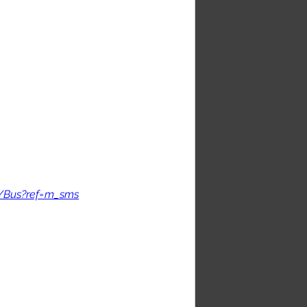
i na tom, kdy si všimnou zprávy na 
š prohlížet i před schválením 
átorem přijde na registrovaný e-
ut pro dokončení registrace. 
Pokud 
m složku Spam.
spěvků) můžete použít jakýkoliv 
ilu. K příspěvkům a seznamu členů 
 aplikace, kterou si můžeš 
CYBus?ref=m_sms
.  
a 
HoHo zprávy
 a 
Zápisník akcí
.
 oddílu, dotazy. Příspěvky lze 
sociálních sítích (oddílových i 