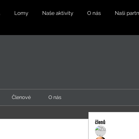
a
Lomy
Naše aktivity
O nás
Naši partn
Členové
O nás
členů
Zuzana Pácal