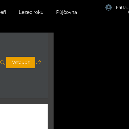
Přihlás
eři
Lezec roku
Půjčovna
Vstoupit
tová
Sledovat