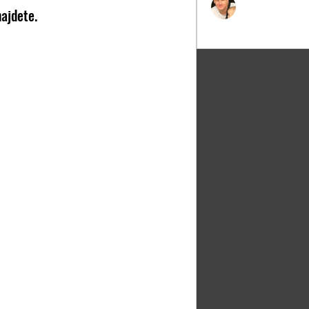
Martin Šolc
najdete.
Zobrazit všechny čl
h na tomto webu. Děláme spoustu 
atními a motivovat je k další aktivitě. 
 je poskytnout členům prostor, 
, komunikovat spolu a kde najdou  
mou klub na veřejnosti. Každá 
buje "novou krev". Třeba právě tvůj 
dou za pár let  energií klubu.
azovat členský obsah nebo 
 účet registrací e-mailu a hesla nebo 
účtem. Protože registrace na webu 
ebu je podmíněna fyzickým 
ace schválena administrátory. To 