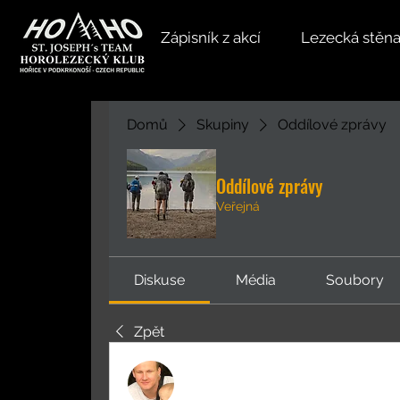
Zápisník z akcí
Lezecká stěn
Domů
Skupiny
Oddílové zprávy
Oddílové zprávy
Veřejná
Diskuse
Média
Soubory
Zpět
Martin Šolc
24. listopadu 2020