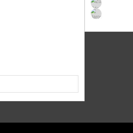
Zuzana Pácal
Jaroslav Vašá
tualizovat členskou základnu 
ech. Mělo by to vést ke 
Zobrazit všechny čl
dejít otázkám: Jsem vlastně v tom 
ň doplněny i ve vztahu k ČHS 
y stává evidovaný členem ČHS). Je 
oplnění údajů kontaktovat, tak se 
55 zobrazení