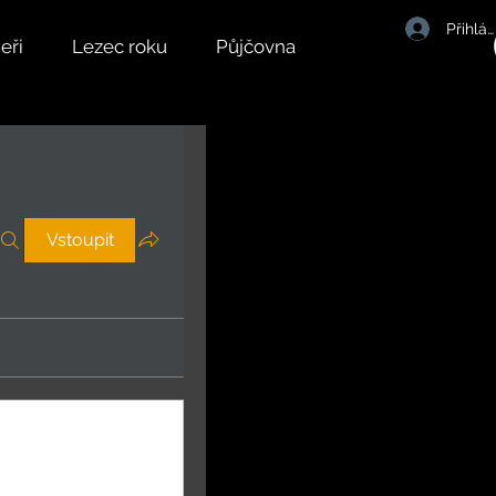
Přihlás
eři
Lezec roku
Půjčovna
Vstoupit
Sledovat