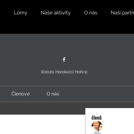
a
Lomy
Naše aktivity
O nás
Naši partn
©2020 Horolezci Hořice.
Členové
O nás
členů
Martin Šolc