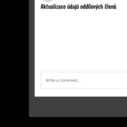
Aktualizace údajů oddílových členů
V rámci předjarního úklidu se snažíme ak
našeho spolku a údaje o jednotlivých člen
zkvalitňování komunikace mezi námi a pře
oddíle nebo nejsem? Údaje budou zárove
(každý člen našeho spolku se automatick
tedy možné, že vás budu pro kontrolu a d
nelekejte. Díky za pomoc  :-)
0
0 komentářů
Write a comment...