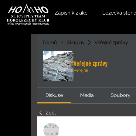
Zápisník z akcí
Lezecká stěn
Domů
Skupiny
Veřejné zprávy
Veřejné zprávy
Veřejná
Diskuse
Média
Soubory
Zpět
Zuzana Pácaltová
27. ledna 2025